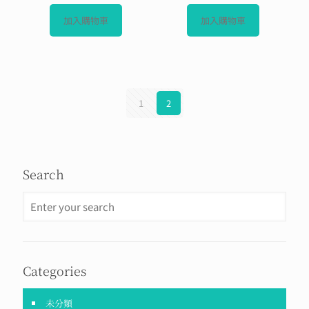
始
前
始
前
價
價
價
價
加入購物車
加入購物車
格：
格：
格：
格：
NT$ 650。
NT$ 250。
NT$ 1,500。
NT$ 
1
2
Search
Categories
未分類