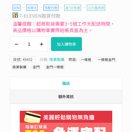
、
、
、
、
ATM
信用卡
宅配付款
滿799免運
10天鑑賞期
7-ELEVEN取貨付款
溫馨提醒：超商取貨需要3~5個工作天配送時間，
商品價格以購物車實際結帳頁面為主。
加入購物車
貨號:
KM02
分類:
南美製藥
標籤:
一條根
一條根金門
南美製藥
金門
金門一條根
描述
額外資訊