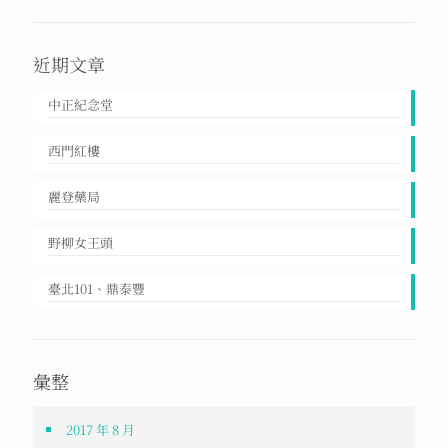
近期文章
中正紀念堂
西門紅樓
麗登藥局
野柳女王頭
臺北101、鼎泰豐
彙整
2017 年 8 月