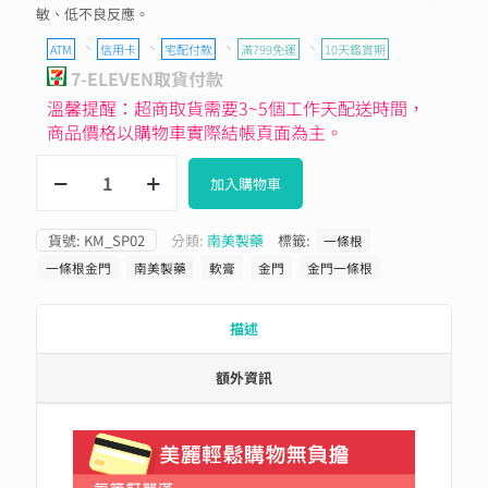
敏、低不良反應。
、
、
、
、
ATM
信用卡
宅配付款
滿799免運
10天鑑賞期
7-ELEVEN取貨付款
溫馨提醒：超商取貨需要3~5個工作天配送時間，
商品價格以購物車實際結帳頁面為主。
加入購物車
貨號:
KM_SP02
分類:
南美製藥
標籤:
一條根
一條根金門
南美製藥
軟膏
金門
金門一條根
描述
額外資訊