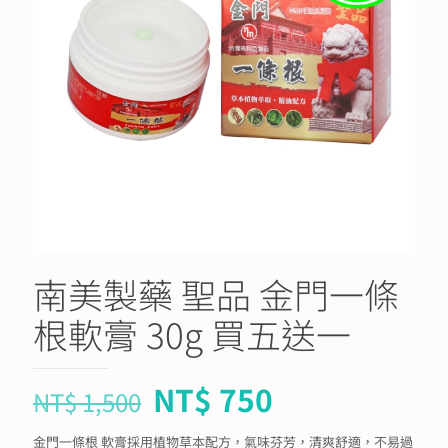
南美製藥 聖品 金門一條
根軟膏 30g 買五送一
NT$
750
NT$
1,500
金門一條根 軟膏採用植物草本配方，氣味芬芳，清爽舒適，不易過