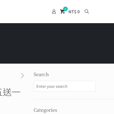
0
NT$ 0
Search
五送一
Categories