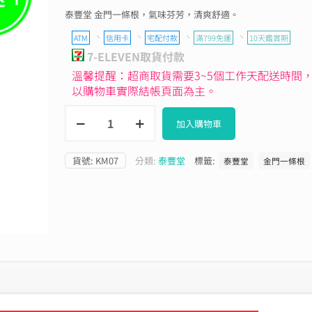
泰豐堂 金門一條根，氣味芬芳，清爽舒適。
、
、
、
、
ATM
信用卡
宅配付款
滿799免運
10天鑑賞期
7-ELEVEN取貨付款
溫馨提醒：超商取貨需要3~5個工作天配送時間
以購物車實際結帳頁面為主。
加入購物車
貨號:
KM07
分類:
泰豐堂
標籤:
泰豐堂
金門一條根