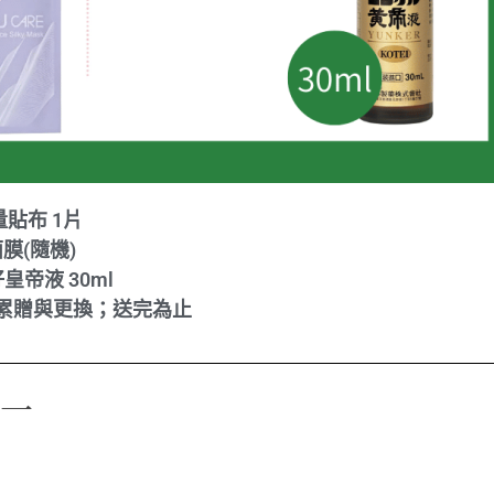
貼布 1片
面膜(隨機)
好皇帝液 30ml
累贈與更換；送完為止
送一