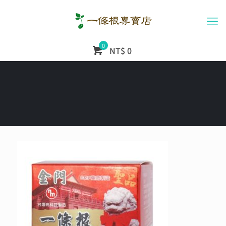
0
NT$ 0