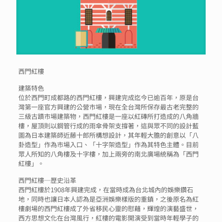
西門紅樓
建築特色
位於西門町成都路的西門紅樓，興建完成迄今已逾百年，原是台
灣第一座官方興建的公營市場，現在全台灣所保存最古老完整的
三級古蹟市場建築物，西門紅樓是一座以紅磚所打造成的八角牆
樓，屋頂則以鋼管行成的雨傘骨架支撐著，這與眾不同的設計藍
圖為日本建築師近藤十郎所構想設計，其年輕大膽的創意以「八
卦造型」作為市場入口、「十字架造型」作為其特色主體。目前
眾人所知的八角樓及十字樓，加上兩旁的南北廣場統稱為「西門
紅樓」。
西門紅樓─歷史沿革
西門紅樓於1908年興建完成，在當時成為台北城內的娛樂鑽石
地，同時也讓日本人認為是亞洲娛樂樣版的重鎮，之後原名為紅
樓劇場的西門紅樓成了外省移民心靈的慰藉，輝煌的演藝盛世，
西方思想文化在台灣風行，紅樓的電影開演受到當時年輕學子的