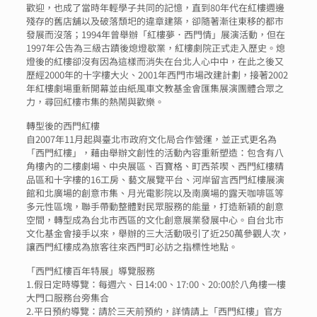
歡迎，也成了當時年輕學子共同的記憶，直到80年代在紅樓週邊
殘存的舊店舖以及破落頹圯的違章建築，卻隨著漸往東移的都市
發展而沒落；1994年曾舉辦「紅樓夢．西門情」展演活動，但在
1997年公告為三級古蹟後熄燈歇業，紅樓劇院正式走入歷史。熄
燈後的紅樓卻沒有因為這樣而消失在台北人心中中，在此之後又
歷經2000年的十字樓大火、2001年西門市場改建計劃，接著2002
年紅樓劇場重新開幕並由紙風車文教基金會匯集展演團體合眾之
力，尋回紅樓市集的熱鬧與歡樂。
轉型後的西門紅樓
自2007年11月起與臺北市政府文化局合作營運，並正式更名為
「西門紅樓」，藉由舉辦文創性的活動內容重新塑造：包含有八
角樓內的二樓劇場、中央展區、百寶格、町西茶喫、西門紅樓精
品區和十字樓的16工房、藝文展覽平台、河岸留言西門紅樓展演
館和北廣場的創意市集、月光電影院以及南廣場的露天咖啡區等
多元性區塊，聯手帶動整體對民眾服務的能量，打造新穎的創意
空間，轉型成為台北市西區的文化創意展業發展中心。自台北市
文化基金會接手以來，舉辦的三大活動吸引了近250萬參觀人次，
讓西門紅樓成為旅客往來西門町必訪之指標性地點。
「西門紅樓百年特展」導覽服務
1.假日定時導覽：每週六、日14:00、17:00、20:00於八角樓一樓
大門口服務台旁集合
2.平日預約導覽：請於三天前預約，詳情請上「西門紅樓」官方