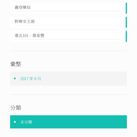
麗登藥局
野柳女王頭
臺北101、鼎泰豐
彙整
2017 年 8 月
分類
未分類