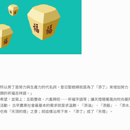
，所以男丁是勞力與生產力的代名詞。昔日娶媳婦就是為了『添丁』來增加勞力
之類的祈福吉祥語。」
的希望，並寫上：五穀豐收、六畜興旺……祈福字語等；讓天燈隨著風向吹向基
活動。 古早農業社會最基本的需求就是求溫飽，『添油』、『添飯』、『添水
上也有『天頂的燈』之意；就這樣沿用下來，『添丁』成了『天燈』。