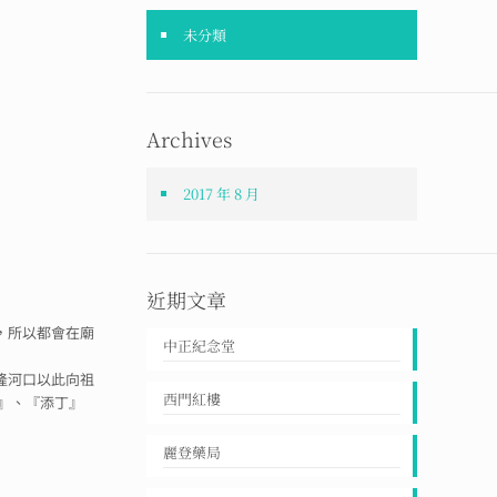
未分類
Archives
2017 年 8 月
近期文章
，所以都會在廟
中正紀念堂
隆河口以此向祖
西門紅樓
』、『添丁』
麗登藥局