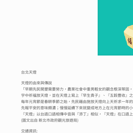
台北天燈
天燈的由來與傳說
「早期先民開墾需要勞力，農業社會中重男輕女的觀念根深蒂固
宇中祈福放天燈，並在天燈上寫上『早生貴子』、『五穀豐收』
每年元宵節是春耕季節之始，先民藉由施放天燈向上天祈求一年
先報平安的意味頗濃；慢慢延續下來就變成地方上在元宵節時的小
『天燈』以台語口語相傳中音與『添丁』相似，『天燈』在口語
(圖文出自 新北市政府觀光旅遊局)
交通資訊: