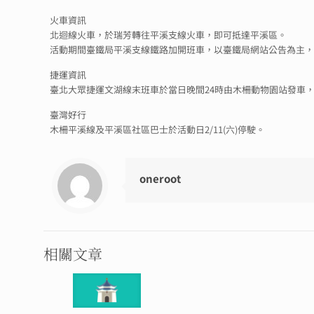
火車資訊
北迴線火車，於瑞芳轉往平溪支線火車，即可抵達平溪區。
活動期間臺鐵局平溪支線鐵路加開班車，以臺鐵局網站公告為主
捷運資訊
臺北大眾捷運文湖線末班車於當日晚間24時由木柵動物園站發車
臺灣好行
木柵平溪線及平溪區社區巴士於活動日2/11(六)停駛。
oneroot
相關文章